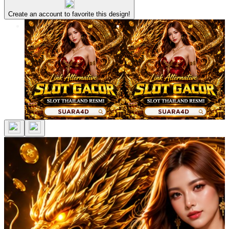
Create an account to favorite this design!