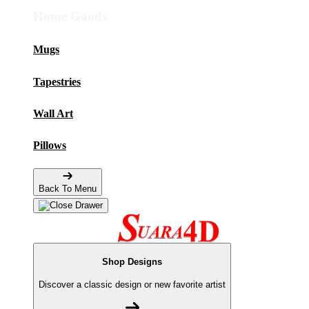
Home Goods
Mugs
Tapestries
Wall Art
Pillows
Back To Menu
Shop Designs
Discover a classic design or new favorite artist