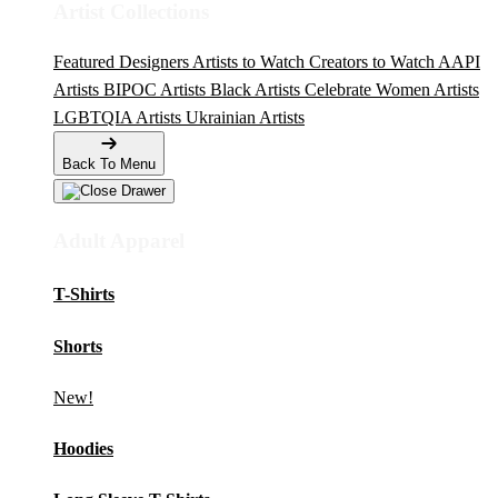
Artist Collections
Featured Designers
Artists to Watch
Creators to Watch
AAPI
Artists
BIPOC Artists
Black Artists
Celebrate Women Artists
LGBTQIA Artists
Ukrainian Artists
Back To Menu
Adult Apparel
T-Shirts
Shorts
New!
Hoodies