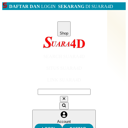
DAFTAR DAN
LOGIN
SEKARANG
DI SUARA4D
Shop
SEARCH SUARA4D
SITUS SUARA4D
LINK SUARA4D
Account