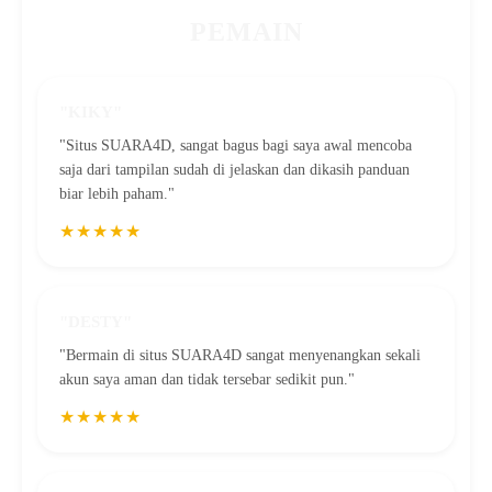
PEMAIN
"KIKY"
"Situs SUARA4D, sangat bagus bagi saya awal mencoba
saja dari tampilan sudah di jelaskan dan dikasih panduan
biar lebih paham."
★★★★★
"DESTY"
"Bermain di situs SUARA4D sangat menyenangkan sekali
akun saya aman dan tidak tersebar sedikit pun."
★★★★★