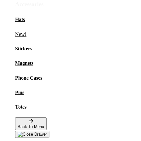
Accessories
Hats
New!
Stickers
Magnets
Phone Cases
Pins
Totes
Back To Menu