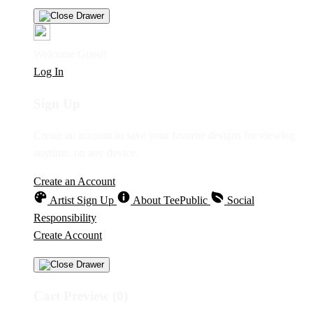
Welcome Guest!
Log In
Sign Up
Create an account to save your favorite designs for viewing
anytime, on any device.
Create an Account
Artist Sign Up
About TeePublic
Social
Responsibility
Create Account
Cart Preview (0)